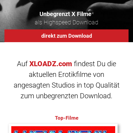
Unbegrenzt X Filme
*
als Highspeed Download
direkt zum Download
Auf
XLOADZ.com
findest Du die
aktuellen Erotikfilme von
angesagten Studios in top Qualität
zum unbegrenzten Download.
Top-Filme