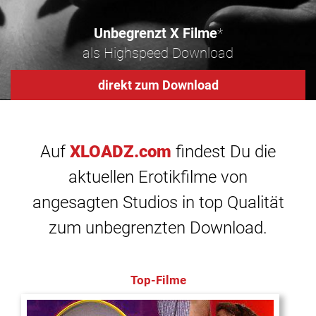
Unbegrenzt X Filme
*
als Highspeed Download
direkt zum Download
Auf
XLOADZ.com
findest Du die
aktuellen Erotikfilme von
angesagten Studios in top Qualität
zum unbegrenzten Download.
Top-Filme