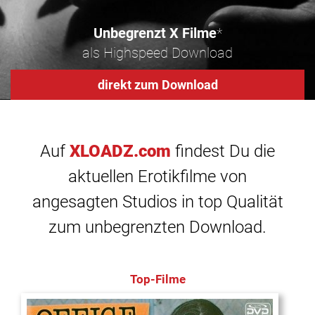
Unbegrenzt X Filme
*
als Highspeed Download
direkt zum Download
Auf
XLOADZ.com
findest Du die
aktuellen Erotikfilme von
angesagten Studios in top Qualität
zum unbegrenzten Download.
Top-Filme