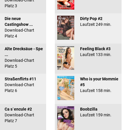
Download-Chart
Platz 3
Die neue
Dirty Pop #2
Castingshow ...
Laufzeit 249 min.
Download-Chart
Platz 4
Alte Drecksäue - Spe
Feeling Black #3
...
Laufzeit 133 min.
Download-Chart
Platz 5
Straßenflirts #11
Who is your Mommie
Download-Chart
#5
Platz 6
Laufzeit 158 min.
Ca s`encule #2
Boobzilla
Download-Chart
Laufzeit 159 min.
Platz 7