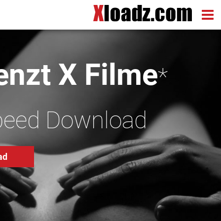
nzt X Filme
*
peed Download
ad