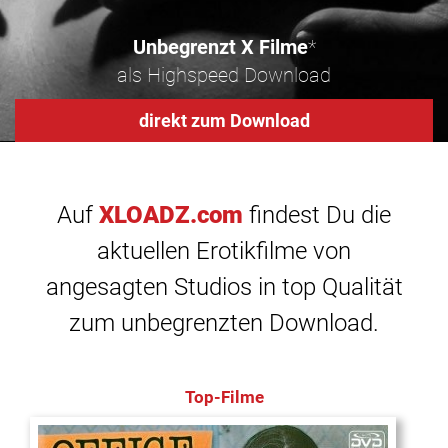
Unbegrenzt X Filme
*
als Highspeed Download
direkt zum Download
Auf
XLOADZ.com
findest Du die
aktuellen Erotikfilme von
angesagten Studios in top Qualität
zum unbegrenzten Download.
Top-Filme