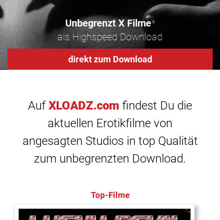
Unbegrenzt X Filme
*
als Highspeed Download
direkt zum Download
Auf
XLOADZ.com
findest Du die
aktuellen Erotikfilme von
angesagten Studios in top Qualität
zum unbegrenzten Download.
Top-Filme